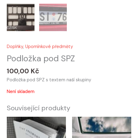
Doplňky
,
Upomínkové předměty
Podložka pod SPZ
100,00
Kč
Podložka pod SPZ s textem naší skupiny
Není skladem
Související produkty
Tento
produkt
má