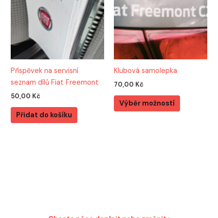
více
variant.
Možnosti
lze
vybrat
na
Příspěvek na servisní
Klubová samolepka
stránce
seznam dílů Fiat Freemont
70,00
Kč
produktu
50,00
Kč
Výběr možností
Přidat do košíku