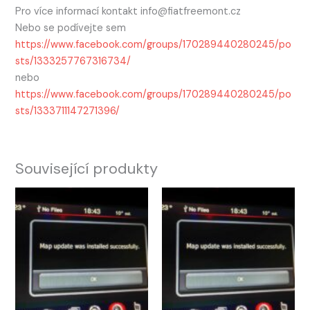
Pro více informací kontakt info@fiatfreemont.cz
Nebo se podívejte sem
https://www.facebook.com/groups/170289440280245/po
sts/1333257767316734/
nebo
https://www.facebook.com/groups/170289440280245/po
sts/1333711147271396/
Související produkty